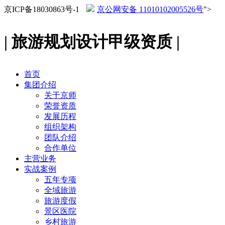
京ICP备18030863号-1
京公网安备 11010102005526号
">
| 旅游规划设计甲级资质 |
首页
集团介绍
关于京师
荣誉资质
发展历程
组织架构
团队介绍
合作单位
主营业务
实战案例
五年专项
全域旅游
旅游度假
景区医院
乡村旅游