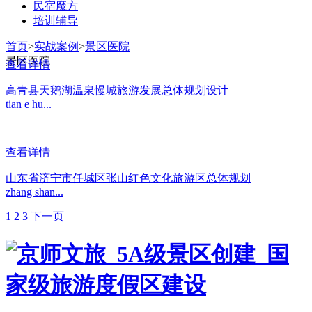
民宿魔方
培训辅导
首页
>
实战案例
>
景区医院
景区医院
查看详情
高青县天鹅湖温泉慢城旅游发展总体规划设计
tian e hu...
查看详情
山东省济宁市任城区张山红色文化旅游区总体规划
zhang shan...
1
2
3
下一页