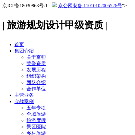
京ICP备18030863号-1
京公网安备 11010102005526号
">
| 旅游规划设计甲级资质 |
首页
集团介绍
关于京师
荣誉资质
发展历程
组织架构
团队介绍
合作单位
主营业务
实战案例
五年专项
全域旅游
旅游度假
景区医院
乡村旅游